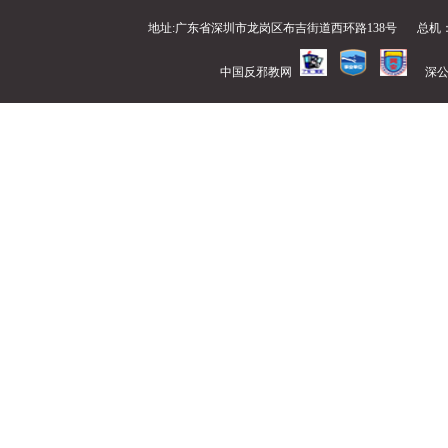
地址:广东省深圳市龙岗区布吉街道西环路138号
总机：0
中国反邪教网
深公