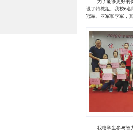
为了能够更好的
设了特教组。我校
6
名
冠军、亚军和季军，
我校学生参与智