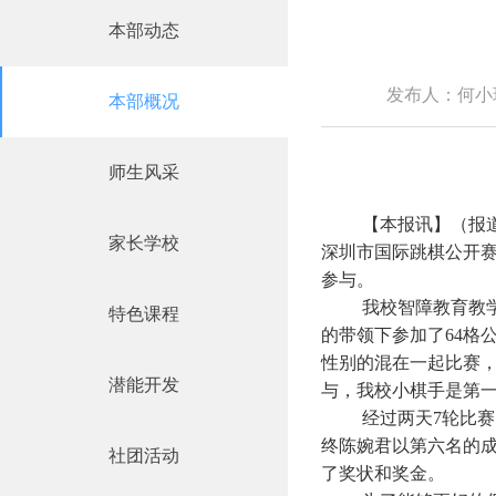
本部动态
发布人：何小
本部概况
师生风采
【
本报讯
】（报
家长学校
深圳市国际跳棋公开
参与。
我校智障教育教
特色课程
的带领下参加了
64
格
性别的混在一起比赛
潜能开发
与，我校小棋手是第
经过两天
7
轮比赛
终陈婉君以第六名的
社团活动
了奖状和奖金。