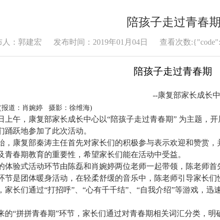
陪孩子走过青春
布人：郭建宏
发布时间：2019年01月04日
查看次数:{"code
陪孩子走过青春期
--
康复部家长成长
(报道：肖婉婷
摄影：徐维海
)
8日上午，康复部家长成长中心以“陪孩子走过青春期” 为主题，
们踊跃地参加了此次活动。
始，康复部秦涛主任首先对家长们的积极参与表示欢迎和赞赏，
及青春期教育的重要性，希望家长们能在活动中受益。
的体验式活动环节由陈磊和肖婉婷两位老师一起带领，陈老师首
环节是团体暖身活动，在轻柔舒缓的音乐中，陈老师引导家长们
，家长们通过“打招呼”、“心有千
千结”、“自我介绍”等游戏，
来的“拼拼青春期”环节，家长们通过对青春期相关词汇分类，明