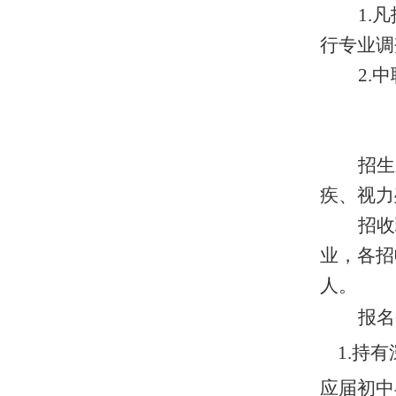
1.
凡
行专业调
2.
中
招生
疾、视力
招收
业，各招
人。
报名
1.
持有
应届初中